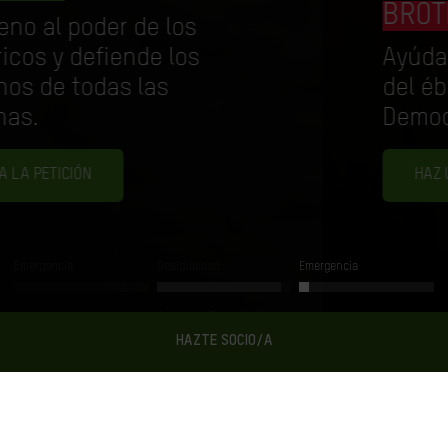
BROTE DE ÉBOLA
Ayúdanos a frenar el avance
del ébola en República
Democrática del Congo.
HAZ UN DONATIVO AHORA
Emergencia
Desigualdad
Emergencia
Acuerdo UE-Israel
HAZTE SOCIO/A
Ahora en Oxfam Intermón