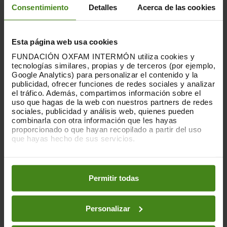
Consentimiento
Detalles
Acerca de las cookies
Esta página web usa cookies
15.09.2025
FUNDACIÓN OXFAM INTERMÓN utiliza cookies y
Las actividades comerciales con los
tecnologías similares, propias y de terceros (por ejemplo,
asentamientos ilegales
Google Analytics) para personalizar el contenido y la
publicidad, ofrecer funciones de redes sociales y analizar
el tráfico. Además, compartimos información sobre el
El informe pone de relieve cómo los
uso que hagas de la web con nuestros partners de redes
Estados y las empresas extranjeras
sociales, publicidad y análisis web, quienes pueden
contribuyen de forma directa a la crisis
combinarla con otra información que les hayas
humanitaria provocada por...
proporcionado o que hayan recopilado a partir del uso
que hayas hecho de sus servicios.
Acción Humanitaria-
Ciudadanía- Gobernabilidad y
Puedes obtener más información y modificar tus
Derechos Humanos-
Conflictos- Armas- Paz y
preferencias accediendo a nuestra
o
Política de Cookies
Seguridad-
Desplazamiento- Migraciones y
en los botones facilitados a continuación:
Refugiados-
Sector privado
Permitir todas
Personalizar