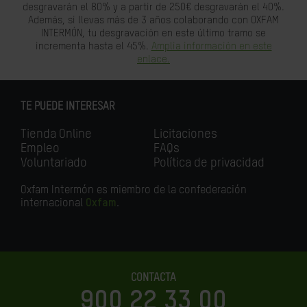
desgravarán el 80% y a partir de 250€ desgravarán el 40%.
Además, si llevas más de 3 años colaborando con OXFAM
INTERMÓN, tu desgravación en este último tramo se
incrementa hasta el 45%.
Amplia información en este
enlace.
TE PUEDE INTERESAR
Tienda Online
Licitaciones
Empleo
FAQs
Voluntariado
Política de privacidad
Oxfam Intermón es miembro de la confederación
internacional
Oxfam
.
CONTACTA
900 22 33 00