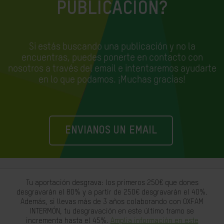
PUBLICACIÓN?
Si estás buscando una publicación y no la
encuentras, puedes ponerte en contacto con
nosotros a través del email e
intentaremos ayudarte
en lo que podamos. ¡Muchas gracias!
ENVIANOS UN EMAIL
Tu aportación desgrava: los primeros 250€ que dones
desgravarán el 80% y a partir de 250€ desgravarán el 40%.
Además, si llevas más de 3 años colaborando con OXFAM
INTERMÓN, tu desgravación en este último tramo se
incrementa hasta el 45%.
Amplia información en este