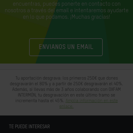
encuentras, puedes ponerte en contacto con
nosotros a través del email e
intentaremos ayudarte
en lo que podamos. ¡Muchas gracias!
ENVIANOS UN EMAIL
Tu aportación desgrava: los primeros 250€ que dones
desgravarán el 80% y a partir de 250€ desgravarán el 40%.
Además, si llevas más de 3 años colaborando con OXFAM
INTERMÓN, tu desgravación en este último tramo se
incrementa hasta el 45%.
Amplia información en este
enlace.
TE PUEDE INTERESAR