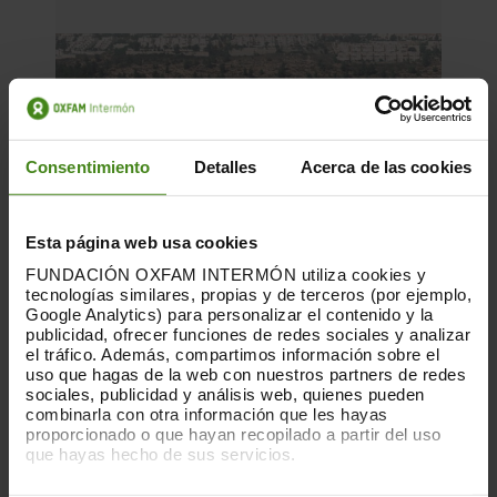
Consentimiento
Detalles
Acerca de las cookies
Esta página web usa cookies
FUNDACIÓN OXFAM INTERMÓN utiliza cookies y
tecnologías similares, propias y de terceros (por ejemplo,
Google Analytics) para personalizar el contenido y la
publicidad, ofrecer funciones de redes sociales y analizar
el tráfico. Además, compartimos información sobre el
uso que hagas de la web con nuestros partners de redes
sociales, publicidad y análisis web, quienes pueden
15.09.2025
combinarla con otra información que les hayas
Las actividades comerciales con los
proporcionado o que hayan recopilado a partir del uso
que hayas hecho de sus servicios.
asentamientos ilegales
Puedes obtener más información y modificar tus