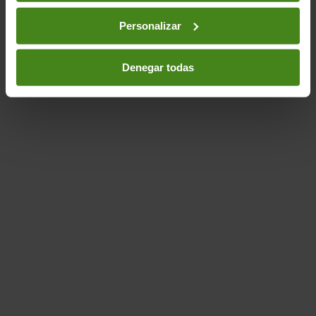
Derechos Humanos-
Conflictos- Armas- Paz y
Seguridad-
Desplazamiento- Migraciones y
Personalizar
Refugiados-
Sector privado
Denegar todas