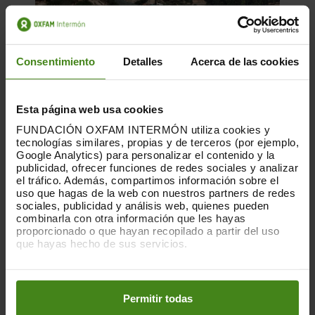
Consentimiento
Detalles
Acerca de las cookies
Esta página web usa cookies
FUNDACIÓN OXFAM INTERMÓN utiliza cookies y
tecnologías similares, propias y de terceros (por ejemplo,
Google Analytics) para personalizar el contenido y la
15.09.2025
publicidad, ofrecer funciones de redes sociales y analizar
el tráfico. Además, compartimos información sobre el
Las actividades comerciales con los
uso que hagas de la web con nuestros partners de redes
asentamientos ilegales
sociales, publicidad y análisis web, quienes pueden
combinarla con otra información que les hayas
proporcionado o que hayan recopilado a partir del uso
El informe pone de relieve cómo los
que hayas hecho de sus servicios.
Estados y las empresas extranjeras
contribuyen de forma directa a la crisis
Puedes obtener más información y modificar tus
preferencias accediendo a nuestra
o
humanitaria provocada por...
Política de Cookies
en los botones facilitados a continuación:
Permitir todas
Acción Humanitaria-
Ciudadanía- Gobernabilidad y