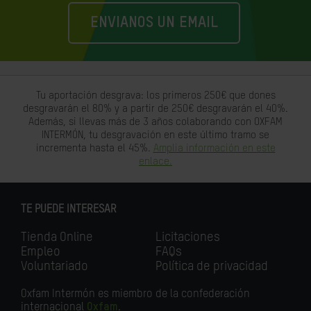
ENVIANOS UN EMAIL
Tu aportación desgrava: los primeros 250€ que dones
desgravarán el 80% y a partir de 250€ desgravarán el 40%.
Además, si llevas más de 3 años colaborando con OXFAM
INTERMÓN, tu desgravación en este último tramo se
incrementa hasta el 45%.
Amplia información en este
enlace.
TE PUEDE INTERESAR
Tienda Online
Licitaciones
Empleo
FAQs
Voluntariado
Política de privacidad
Oxfam Intermón es miembro de la confederación
internacional
Oxfam
.