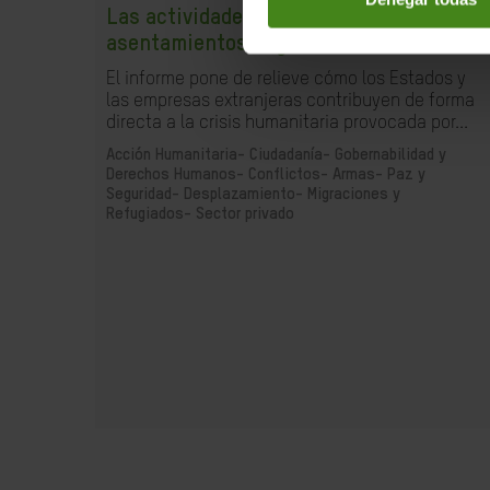
Las actividades comerciales con los
asentamientos ilegales
El informe pone de relieve cómo los Estados y
las empresas extranjeras contribuyen de forma
directa a la crisis humanitaria provocada por...
Acción Humanitaria-
Ciudadanía- Gobernabilidad y
Derechos Humanos-
Conflictos- Armas- Paz y
Seguridad-
Desplazamiento- Migraciones y
Refugiados-
Sector privado