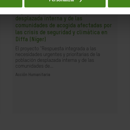
Respuesta integrada a las necesidades
urgentes y prioritarias de la población
desplazada interna y de las
comunidades de acogida afectadas por
las crisis de seguridad y climática en
Diffa (Níger)
El proyecto "Respuesta integrada a las
necesidades urgentes y prioritarias de la
población desplazada interna y de las
comunidades de...
Acción Humanitaria