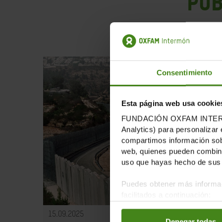
PUB
Consentimiento
Esta página web usa cookie
FUNDACIÓN OXFAM INTERMÓN u
Analytics) para personalizar 
compartimos información sobr
web, quienes pueden combinar
uso que hayas hecho de sus 
Puedes obtener más informac
facilitados a continuación:
15.09.2025
Denegar todas