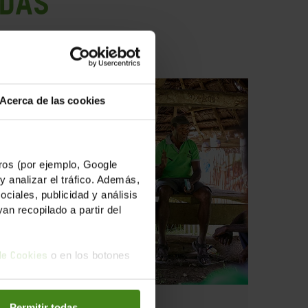
ADAS
Acerca de las cookies
os (por ejemplo, Google
y analizar el tráfico. Además,
iales, publicidad y análisis
n recopilado a partir del
o en los botones
 de Cookies
24.07.2025
01.04
Permitir todas