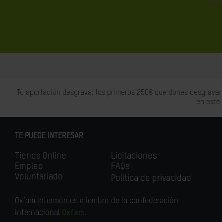
Tu aportación desgrava: los primeros 250€ que dones desgravar
en este
TE PUEDE INTERESAR
Tienda Online
Licitaciones
Empleo
FAQs
Voluntariado
Política de privacidad
Oxfam Intermón es miembro de la confederación
internacional
Oxfam
.