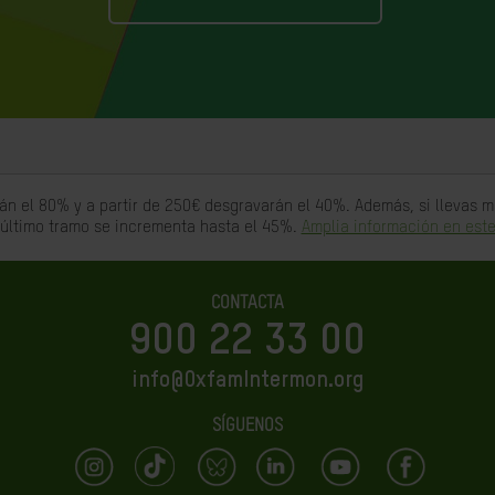
án el 80% y a partir de 250€ desgravarán el 40%. Además, si llevas
 último tramo se incrementa hasta el 45%.
Amplia información en este
CONTACTA
900 22 33 00
info@OxfamIntermon.org
SÍGUENOS