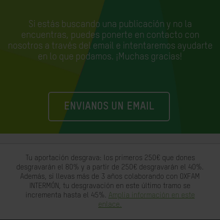
Si estás buscando una publicación y no la
encuentras, puedes ponerte en contacto con
nosotros a través del email e
intentaremos ayudarte
en lo que podamos. ¡Muchas gracias!
ENVIANOS UN EMAIL
Tu aportación desgrava: los primeros 250€ que dones
desgravarán el 80% y a partir de 250€ desgravarán el 40%.
Además, si llevas más de 3 años colaborando con OXFAM
INTERMÓN, tu desgravación en este último tramo se
incrementa hasta el 45%.
Amplia información en este
enlace.