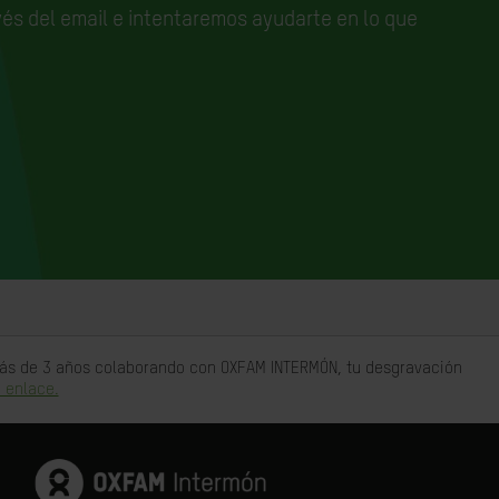
és del email e
intentaremos ayudarte en lo que
 más de 3 años colaborando con OXFAM INTERMÓN, tu desgravación
 enlace.