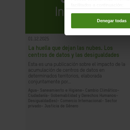
facilitados a continuación:
Denegar todas
01.12.2025
La huella que dejan las nubes. Los
centros de datos y las desigualdades
Esta es una publicación sobre el impacto de la
acumulación de centros de datos en
determinados territorios, elaborada
conjuntamente por...
Agua- Saneamiento e Higiene-
Cambio Climático-
Ciudadanía- Gobernabilidad y Derechos Humanos-
Desigualdad(es)-
Comercio Internacional-
Sector
privado-
Justicia de Género