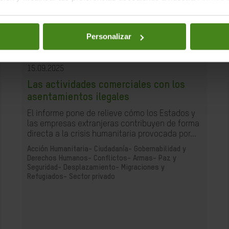
Personalizar
15.09.2025
Las actividades comerciales con los
asentamientos ilegales
El informe pone de relieve cómo los Estados y
las empresas extranjeras contribuyen de forma
directa a la crisis humanitaria provocada por...
Acción Humanitaria-
Ciudadanía- Gobernabilidad y
Derechos Humanos-
Conflictos- Armas- Paz y
Seguridad-
Desplazamiento- Migraciones y
Refugiados-
Sector privado