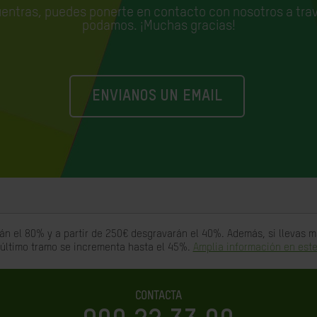
uentras, puedes ponerte en contacto con nosotros a trav
podamos. ¡Muchas gracias!
ENVIANOS UN EMAIL
án el 80% y a partir de 250€ desgravarán el 40%. Además, si llevas
 último tramo se incrementa hasta el 45%.
Amplia información en este
CONTACTA