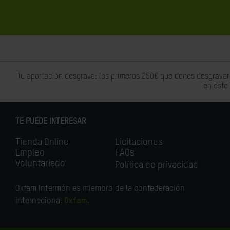
Tu aportación desgrava: los primeros 250€ que dones desgravar
en este
TE PUEDE INTERESAR
Tienda Online
Licitaciones
Empleo
FAQs
Voluntariado
Política de privacidad
Oxfam Intermón es miembro de la confederación
internacional
Oxfam
.