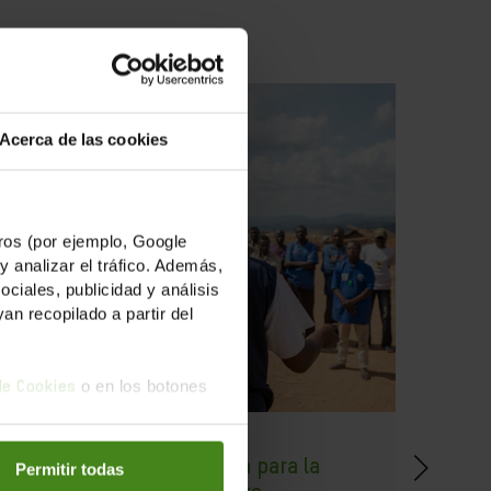
Acerca de las cookies
os (por ejemplo, Google
y analizar el tráfico. Además,
iales, publicidad y análisis
n recopilado a partir del
o en los botones
 de Cookies
01.04.2025
07.01
Un futuro sin cooperación para la
Eval
Permitir todas