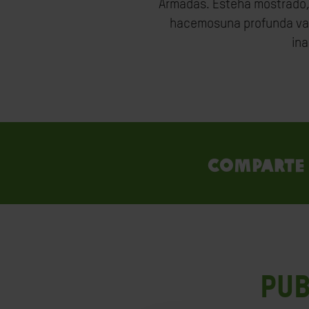
Armadas. Ésteha mostrado, e
hacemosuna profunda val
ina
Comparte 
PUB