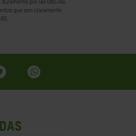
o duramente por las ONG.Así,
entos que son claramente
FAD.
ADAS