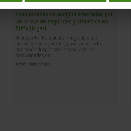
urgentes y prioritarias de la población
desplazada interna y de las
comunidades de acogida afectadas por
las crisis de seguridad y climática en
Diffa (Níger)
El proyecto "Respuesta integrada a las
necesidades urgentes y prioritarias de la
población desplazada interna y de las
comunidades de...
Acción Humanitaria