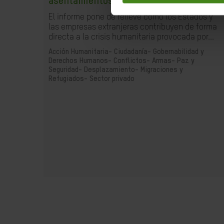
asentamientos ilegales
El informe pone de relieve cómo los Estados y
las empresas extranjeras contribuyen de forma
directa a la crisis humanitaria provocada por...
Acción Humanitaria-
Ciudadanía- Gobernabilidad y
Derechos Humanos-
Conflictos- Armas- Paz y
Seguridad-
Desplazamiento- Migraciones y
Refugiados-
Sector privado