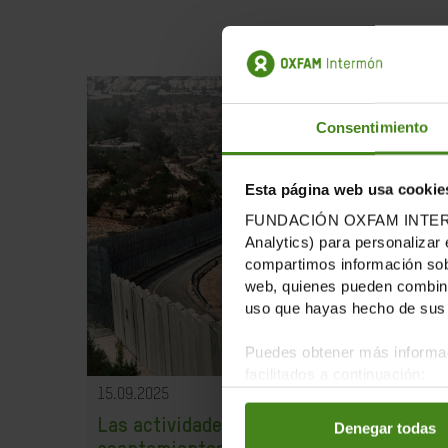
Consentimiento
Esta página web usa cookie
FUNDACIÓN OXFAM INTERMÓN u
Analytics) para personalizar 
compartimos información sobr
web, quienes pueden combinar
uso que hayas hecho de sus 
Puedes obtener más informac
facilitados a continuación:
15.09.2025
Las actividades comerciales con los
Denegar todas