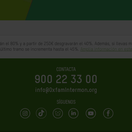
án el 80% y a partir de 250€ desgravarán el 40%. Además, si llevas
 último tramo se incrementa hasta el 45%.
Amplia información en este
CONTACTA
900 22 33 00
info@OxfamIntermon.org
SÍGUENOS