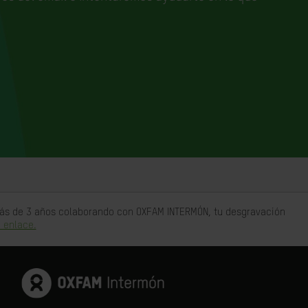
 más de 3 años colaborando con OXFAM INTERMÓN, tu desgravación
 enlace.