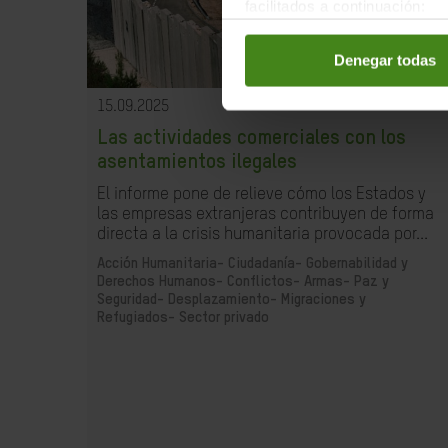
facilitados a continuación:
Denegar todas
15.09.2025
Las actividades comerciales con los
asentamientos ilegales
El informe pone de relieve cómo los Estados y
las empresas extranjeras contribuyen de forma
directa a la crisis humanitaria provocada por...
Acción Humanitaria-
Ciudadanía- Gobernabilidad y
Derechos Humanos-
Conflictos- Armas- Paz y
Seguridad-
Desplazamiento- Migraciones y
Refugiados-
Sector privado