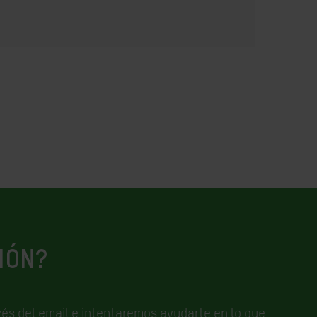
IÓN?
és del email e
intentaremos ayudarte en lo que