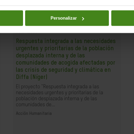
Personalizar
31.07.2025
Respuesta integrada a las necesidades
urgentes y prioritarias de la población
desplazada interna y de las
comunidades de acogida afectadas por
las crisis de seguridad y climática en
Diffa (Níger)
El proyecto "Respuesta integrada a las
necesidades urgentes y prioritarias de la
población desplazada interna y de las
comunidades de...
Acción Humanitaria