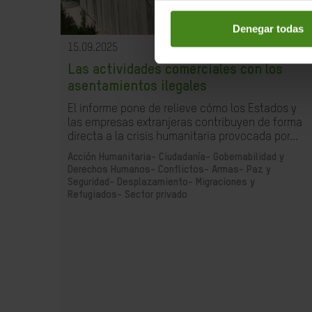
Denegar todas
15.09.2025
Las actividades comerciales con los
asentamientos ilegales
El informe pone de relieve cómo los Estados y
las empresas extranjeras contribuyen de forma
directa a la crisis humanitaria provocada por...
Acción Humanitaria-
Ciudadanía- Gobernabilidad y
Derechos Humanos-
Conflictos- Armas- Paz y
Seguridad-
Desplazamiento- Migraciones y
Refugiados-
Sector privado