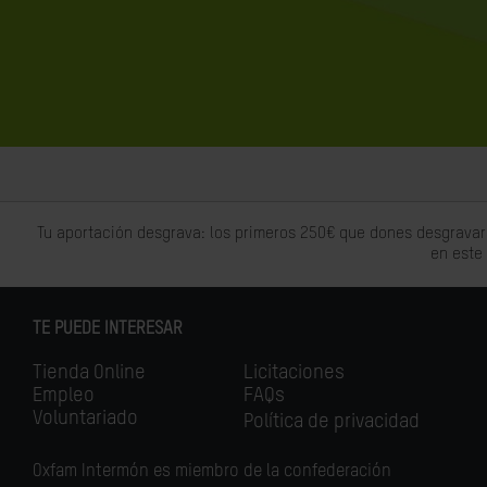
Tu aportación desgrava: los primeros 250€ que dones desgravar
en este
TE PUEDE INTERESAR
Tienda Online
Licitaciones
Empleo
FAQs
Voluntariado
Política de privacidad
Oxfam Intermón es miembro de la confederación