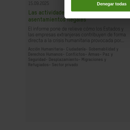
Denegar todas
15.09.2025
Las actividades comerciales con los
asentamientos ilegales
El informe pone de relieve cómo los Estados y
las empresas extranjeras contribuyen de forma
directa a la crisis humanitaria provocada por...
Acción Humanitaria-
Ciudadanía- Gobernabilidad y
Derechos Humanos-
Conflictos- Armas- Paz y
Seguridad-
Desplazamiento- Migraciones y
Refugiados-
Sector privado