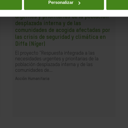
31.07.2025
Personalizar
Respuesta integrada a las necesidades
urgentes y prioritarias de la población
desplazada interna y de las
comunidades de acogida afectadas por
las crisis de seguridad y climática en
Diffa (Níger)
El proyecto "Respuesta integrada a las
necesidades urgentes y prioritarias de la
población desplazada interna y de las
comunidades de...
Acción Humanitaria