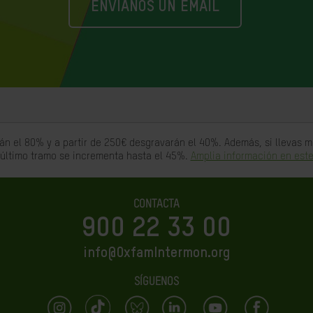
ENVIANOS UN EMAIL
án el 80% y a partir de 250€ desgravarán el 40%. Además, si llevas
 último tramo se incrementa hasta el 45%.
Amplia información en este
CONTACTA
900 22 33 00
info@OxfamIntermon.org
SÍGUENOS