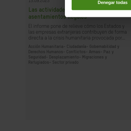
15.09.2025
Denegar todas
Las actividades comerciales con los
asentamientos ilegales
El informe pone de relieve cómo los Estados y
las empresas extranjeras contribuyen de forma
directa a la crisis humanitaria provocada por...
Acción Humanitaria-
Ciudadanía- Gobernabilidad y
Derechos Humanos-
Conflictos- Armas- Paz y
Seguridad-
Desplazamiento- Migraciones y
Refugiados-
Sector privado