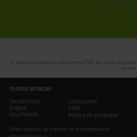
Tu aportación desgrava: los primeros 250€ que dones desgravar
en este
TE PUEDE INTERESAR
Tienda Online
Licitaciones
Empleo
FAQs
Voluntariado
Política de privacidad
Oxfam Intermón es miembro de la confederación