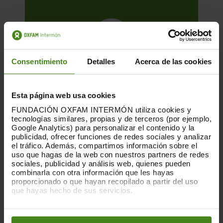
Consentimiento
Detalles
Acerca de las cookies
Esta página web usa cookies
FUNDACIÓN OXFAM INTERMÓN utiliza cookies y
tecnologías similares, propias y de terceros (por ejemplo,
Google Analytics) para personalizar el contenido y la
publicidad, ofrecer funciones de redes sociales y analizar
el tráfico. Además, compartimos información sobre el
01.12.2025
uso que hagas de la web con nuestros partners de redes
sociales, publicidad y análisis web, quienes pueden
La huella que dejan las nubes. Los
combinarla con otra información que les hayas
centros de datos y las desigualdades
proporcionado o que hayan recopilado a partir del uso
que hayas hecho de sus servicios.
Esta es una publicación sobre el impacto
Puedes obtener más información y modificar tus
de la acumulación de centros de datos en
preferencias accediendo a nuestra
o
Política de Cookies