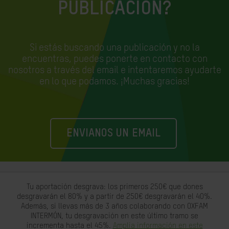
PUBLICACIÓN?
Si estás buscando una publicación y no la
encuentras, puedes ponerte en contacto con
nosotros a través del email e
intentaremos ayudarte
en lo que podamos. ¡Muchas gracias!
ENVIANOS UN EMAIL
Tu aportación desgrava: los primeros 250€ que dones
desgravarán el 80% y a partir de 250€ desgravarán el 40%.
Además, si llevas más de 3 años colaborando con OXFAM
INTERMÓN, tu desgravación en este último tramo se
incrementa hasta el 45%.
Amplia información en este