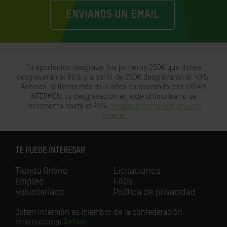
ENVIANOS UN EMAIL
Tu aportación desgrava: los primeros 250€ que dones
desgravarán el 80% y a partir de 250€ desgravarán el 40%.
Además, si llevas más de 3 años colaborando con OXFAM
INTERMÓN, tu desgravación en este último tramo se
incrementa hasta el 45%.
Amplia información en este
enlace.
TE PUEDE INTERESAR
Tienda Online
Licitaciones
Empleo
FAQs
Voluntariado
Política de privacidad
Oxfam Intermón es miembro de la confederación
internacional
Oxfam
.