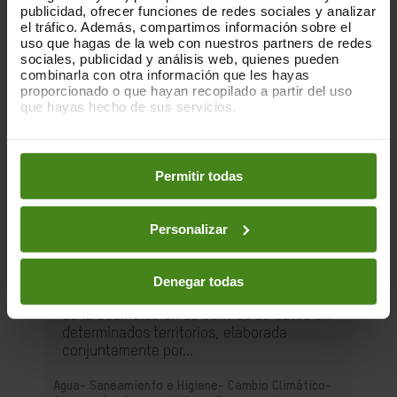
publicidad, ofrecer funciones de redes sociales y analizar
el tráfico. Además, compartimos información sobre el
uso que hagas de la web con nuestros partners de redes
sociales, publicidad y análisis web, quienes pueden
combinarla con otra información que les hayas
proporcionado o que hayan recopilado a partir del uso
que hayas hecho de sus servicios.
Puedes obtener más información y modificar tus
preferencias accediendo a nuestra
o
Política de Cookies
en los botones facilitados a continuación:
Permitir todas
01.12.2025
Personalizar
La huella que dejan las nubes. Los
centros de datos y las desigualdades
Denegar todas
Esta es una publicación sobre el impacto
de la acumulación de centros de datos en
determinados territorios, elaborada
conjuntamente por...
Agua- Saneamiento e Higiene-
Cambio Climático-