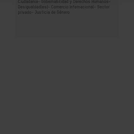
Ciudadanía- Gobernabilidad y Derechos Humanos-
Desigualdad(es)-
Comercio Internacional-
Sector
privado-
Justicia de Género