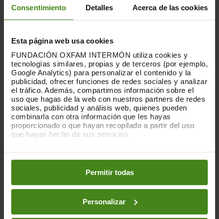
Consentimiento
Detalles
Acerca de las cookies
PUBLICACIONES RELACIONADAS
Esta página web usa cookies
FUNDACIÓN OXFAM INTERMÓN utiliza cookies y
tecnologías similares, propias y de terceros (por ejemplo,
Google Analytics) para personalizar el contenido y la
publicidad, ofrecer funciones de redes sociales y analizar
el tráfico. Además, compartimos información sobre el
uso que hagas de la web con nuestros partners de redes
sociales, publicidad y análisis web, quienes pueden
combinarla con otra información que les hayas
proporcionado o que hayan recopilado a partir del uso
que hayas hecho de sus servicios.
Puedes obtener más información y modificar tus
preferencias accediendo a nuestra
o
Política de Cookies
en los botones facilitados a continuación:
Permitir todas
Personalizar