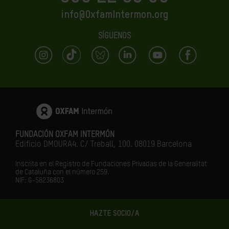
info@OxfamIntermon.org
SÍGUENOS
FUNDACIÓN OXFAM INTERMÓN
Edificio DMOURA4. C/ Treball, 100. 08019 Barcelona
Inscrita en el Registro de Fundaciones Privadas de la Generalitat
de Cataluña con el número 259.
NIF: G-58236803
HAZTE SOCIO/A
LA IGUALDAD ES EL FUTURO