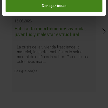
Denegar todas
16.06.2026
Habitar la incertidumbre: vivienda,
juventud y malestar estructural
La crisis de la vivienda trasciende lo
material, impacta también en la salud
mental de quiénes la sufren. Y uno de los
colectivos más...
Desigualdad(es)