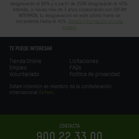
desgravarán el 80% y a partir de 250€ desgravarán el 40%.
Además, si llevas más de 3 años colaborando con OXFAM
INTERMÓN, tu desgravación en este último tramo se
incrementa hasta el 45%.
Amplia información en este
enlace.
TE PUEDE INTERESAR
Tienda Online
Licitaciones
Empleo
FAQs
Voluntariado
Política de privacidad
Oxfam Intermón es miembro de la confederación
internacional
Oxfam
.
CONTACTA
900 22 33 00