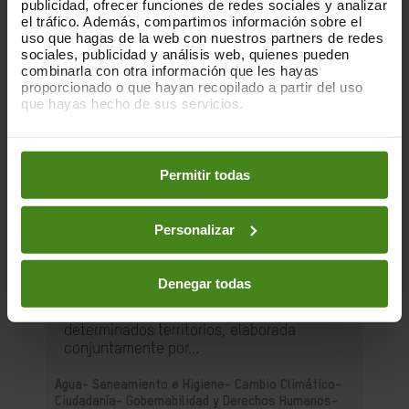
publicidad, ofrecer funciones de redes sociales y analizar
el tráfico. Además, compartimos información sobre el
uso que hagas de la web con nuestros partners de redes
sociales, publicidad y análisis web, quienes pueden
combinarla con otra información que les hayas
proporcionado o que hayan recopilado a partir del uso
que hayas hecho de sus servicios.
Puedes obtener más información y modificar tus
preferencias accediendo a nuestra
o
Política de Cookies
en los botones facilitados a continuación:
Permitir todas
01.12.2025
La huella que dejan las nubes. Los
Personalizar
centros de datos y las desigualdades
Denegar todas
Esta es una publicación sobre el impacto
de la acumulación de centros de datos en
determinados territorios, elaborada
conjuntamente por...
Agua- Saneamiento e Higiene-
Cambio Climático-
Ciudadanía- Gobernabilidad y Derechos Humanos-