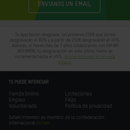
ENVIANOS UN EMAIL
Tu aportación desgrava: los primeros 250€ que dones
desgravarán el 80% y a partir de 250€ desgravarán el 40%.
Además, si llevas más de 3 años colaborando con OXFAM
INTERMÓN, tu desgravación en este último tramo se
incrementa hasta el 45%.
Amplia información en este
enlace.
TE PUEDE INTERESAR
Tienda Online
Licitaciones
Empleo
FAQs
Voluntariado
Política de privacidad
Oxfam Intermón es miembro de la confederación
internacional
Oxfam
.