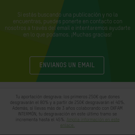
Si estás buscando una publicación y no la
encuentras, puedes ponerte en contacto con
nosotros a través del email e
intentaremos ayudarte
en lo que podamos. ¡Muchas gracias!
ENVIANOS UN EMAIL
Tu aportación desgrava: los primeros 250€ que dones
desgravarán el 80% y a partir de 250€ desgravarán el 40%.
Además, si llevas más de 3 años colaborando con OXFAM
INTERMÓN, tu desgravación en este último tramo se
incrementa hasta el 45%.
Amplia información en este
enlace.