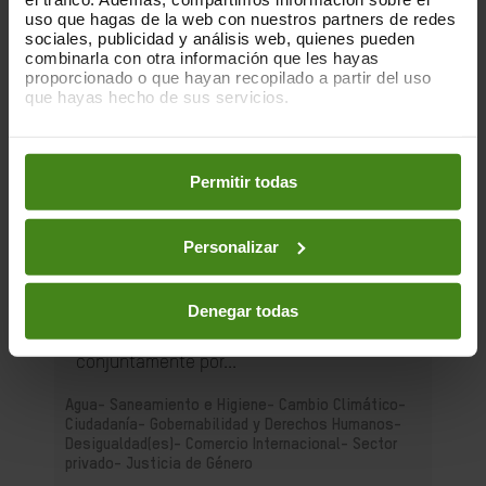
uso que hagas de la web con nuestros partners de redes
sociales, publicidad y análisis web, quienes pueden
combinarla con otra información que les hayas
proporcionado o que hayan recopilado a partir del uso
que hayas hecho de sus servicios.
Puedes obtener más información y modificar tus
preferencias accediendo a nuestra
o
Política de Cookies
en los botones facilitados a continuación:
Permitir todas
01.12.2025
La huella que dejan las nubes. Los
centros de datos y las desigualdades
Personalizar
Esta es una publicación sobre el impacto
Denegar todas
de la acumulación de centros de datos en
determinados territorios, elaborada
conjuntamente por...
Agua- Saneamiento e Higiene-
Cambio Climático-
Ciudadanía- Gobernabilidad y Derechos Humanos-
Desigualdad(es)-
Comercio Internacional-
Sector
privado-
Justicia de Género