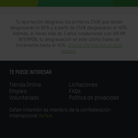
Tu aportación desgrava: los primeros 250€ que dones
desgravarán el 80% y a partir de 250€ desgravarán el 40%.
Además, si llevas más de 3 años colaborando con OXFAM
INTERMÓN, tu desgravación en este último tramo se
incrementa hasta el 45%.
Amplia información en este
enlace.
TE PUEDE INTERESAR
Tienda Online
Licitaciones
Empleo
FAQs
Voluntariado
Política de privacidad
Oxfam Intermón es miembro de la confederación
internacional
Oxfam
.