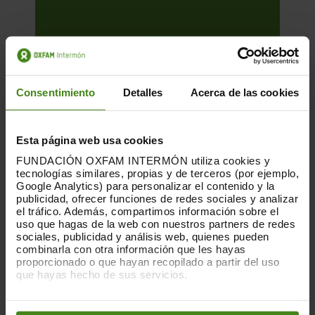
Consentimiento
Detalles
Acerca de las cookies
Esta página web usa cookies
FUNDACIÓN OXFAM INTERMÓN utiliza cookies y
tecnologías similares, propias y de terceros (por ejemplo,
Google Analytics) para personalizar el contenido y la
publicidad, ofrecer funciones de redes sociales y analizar
el tráfico. Además, compartimos información sobre el
uso que hagas de la web con nuestros partners de redes
01.12.2025
sociales, publicidad y análisis web, quienes pueden
La huella que dejan las nubes. Los
combinarla con otra información que les hayas
proporcionado o que hayan recopilado a partir del uso
centros de datos y las desigualdades
que hayas hecho de sus servicios.
Puedes obtener más información y modificar tus
Esta es una publicación sobre el impacto
preferencias accediendo a nuestra
o
Política de Cookies