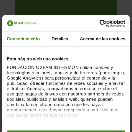
Consentimiento
Detalles
Acerca de las cookies
Esta página web usa cookies
FUNDACIÓN OXFAM INTERMÓN utiliza cookies y
tecnologías similares, propias y de terceros (por ejemplo,
Google Analytics) para personalizar el contenido y la
publicidad, ofrecer funciones de redes sociales y analizar
el tráfico. Además, compartimos información sobre el
uso que hagas de la web con nuestros partners de redes
01.12.2025
sociales, publicidad y análisis web, quienes pueden
La huella que dejan las nubes. Los
combinarla con otra información que les hayas
proporcionado o que hayan recopilado a partir del uso
centros de datos y las desigualdades
que hayas hecho de sus servicios.
Puedes obtener más información y modificar tus
Esta es una publicación sobre el impacto
preferencias accediendo a nuestra
o
Política de Cookies