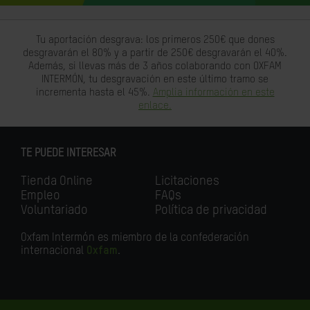
Tu aportación desgrava: los primeros 250€ que dones
desgravarán el 80% y a partir de 250€ desgravarán el 40%.
Además, si llevas más de 3 años colaborando con OXFAM
INTERMÓN, tu desgravación en este último tramo se
incrementa hasta el 45%.
Amplia información en este
enlace.
TE PUEDE INTERESAR
Tienda Online
Licitaciones
Empleo
FAQs
Voluntariado
Política de privacidad
Oxfam Intermón es miembro de la confederación
internacional
Oxfam
.