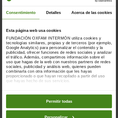
Consentimiento
Detalles
Acerca de las cookies
Esta página web usa cookies
FUNDACIÓN OXFAM INTERMÓN utiliza cookies y
16.06.2026
tecnologías similares, propias y de terceros (por ejemplo,
Google Analytics) para personalizar el contenido y la
Habitar la incertidumbre: vivienda,
publicidad, ofrecer funciones de redes sociales y analizar
juventud y malestar estructural
el tráfico. Además, compartimos información sobre el
uso que hagas de la web con nuestros partners de redes
sociales, publicidad y análisis web, quienes pueden
La crisis de la vivienda trasciende lo
combinarla con otra información que les hayas
material, impacta también en la salud
proporcionado o que hayan recopilado a partir del uso
mental de quiénes la sufren. Y uno de los
que hayas hecho de sus servicios.
colectivos más...
Puedes obtener más información y modificar tus
preferencias accediendo a nuestra
o
Desigualdad(es)
Política de Cookies
en los botones facilitados a continuación:
Permitir todas
Personalizar