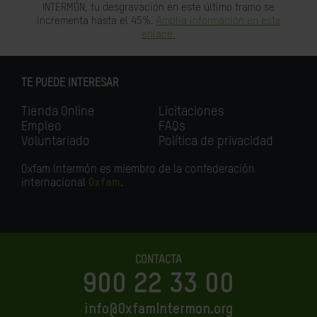
INTERMÓN, tu desgravación en este último tramo se
incrementa hasta el 45%.
Amplia información en este
enlace.
TE PUEDE INTERESAR
Tienda Online
Licitaciones
Empleo
FAQs
Voluntariado
Política de privacidad
Oxfam Intermón es miembro de la confederación
internacional
Oxfam
.
CONTACTA
900 22 33 00
info@OxfamIntermon.org