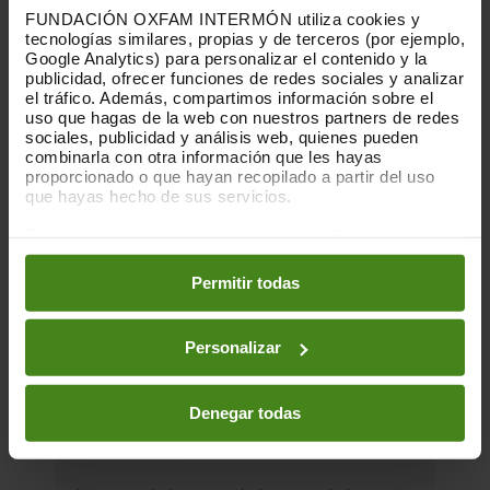
FUNDACIÓN OXFAM INTERMÓN utiliza cookies y
tecnologías similares, propias y de terceros (por ejemplo,
Google Analytics) para personalizar el contenido y la
publicidad, ofrecer funciones de redes sociales y analizar
el tráfico. Además, compartimos información sobre el
uso que hagas de la web con nuestros partners de redes
sociales, publicidad y análisis web, quienes pueden
combinarla con otra información que les hayas
proporcionado o que hayan recopilado a partir del uso
que hayas hecho de sus servicios.
Puedes obtener más información y modificar tus
preferencias accediendo a nuestra
o
Política de Cookies
en los botones facilitados a continuación:
Permitir todas
Personalizar
16.06.2026
Denegar todas
Habitar la incertidumbre: vivienda,
juventud y malestar estructural