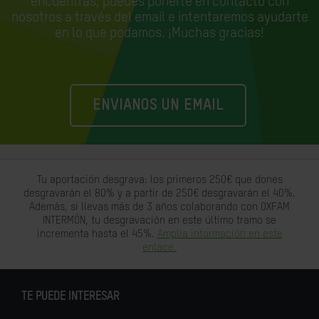
encuentras, puedes ponerte en contacto con
nosotros a través del email e
intentaremos ayudarte
en lo que podamos. ¡Muchas gracias!
ENVIANOS UN EMAIL
Tu aportación desgrava: los primeros 250€ que dones
desgravarán el 80% y a partir de 250€ desgravarán el 40%.
Además, si llevas más de 3 años colaborando con OXFAM
INTERMÓN, tu desgravación en este último tramo se
incrementa hasta el 45%.
Amplia información en este
enlace.
TE PUEDE INTERESAR