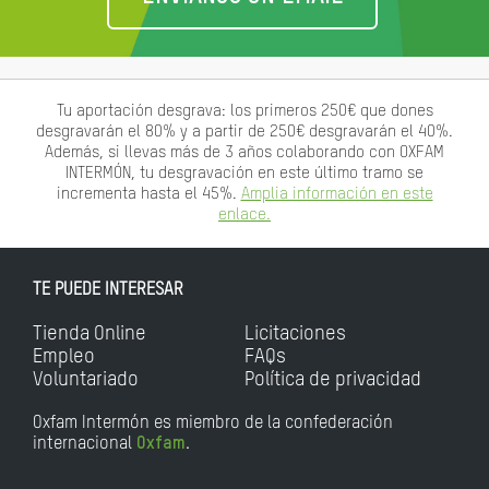
Tu aportación desgrava: los primeros 250€ que dones
desgravarán el 80% y a partir de 250€ desgravarán el 40%.
Además, si llevas más de 3 años colaborando con OXFAM
INTERMÓN, tu desgravación en este último tramo se
incrementa hasta el 45%.
Amplia información en este
enlace.
TE PUEDE INTERESAR
Tienda Online
Licitaciones
Empleo
FAQs
Voluntariado
Política de privacidad
Oxfam Intermón es miembro de la confederación
internacional
Oxfam
.