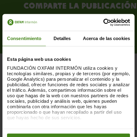
Comparte la publicación
Consentimiento
Detalles
Acerca de las cookies
Esta página web usa cookies
FUNDACIÓN OXFAM INTERMÓN utiliza cookies y
tecnologías similares, propias y de terceros (por ejemplo,
Google Analytics) para personalizar el contenido y la
publicidad, ofrecer funciones de redes sociales y analizar
el tráfico. Además, compartimos información sobre el
PUBLICACIONES RELACIONADAS
uso que hagas de la web con nuestros partners de redes
sociales, publicidad y análisis web, quienes pueden
combinarla con otra información que les hayas
proporcionado o que hayan recopilado a partir del uso
que hayas hecho de sus servicios.
Puedes obtener más información y modificar tus
preferencias accediendo a nuestra
o
Política de Cookies