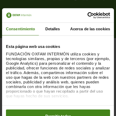
Consentimiento
Detalles
Acerca de las cookies
Esta página web usa cookies
FUNDACIÓN OXFAM INTERMÓN utiliza cookies y
tecnologías similares, propias y de terceros (por ejemplo,
Google Analytics) para personalizar el contenido y la
publicidad, ofrecer funciones de redes sociales y analizar
PUBLICACIONES RELACIONADAS
el tráfico. Además, compartimos información sobre el
uso que hagas de la web con nuestros partners de redes
sociales, publicidad y análisis web, quienes pueden
combinarla con otra información que les hayas
proporcionado o que hayan recopilado a partir del uso
que hayas hecho de sus servicios.
Puedes obtener más información y modificar tus
preferencias accediendo a nuestra
o
Política de Cookies
en los botones facilitados a continuación: