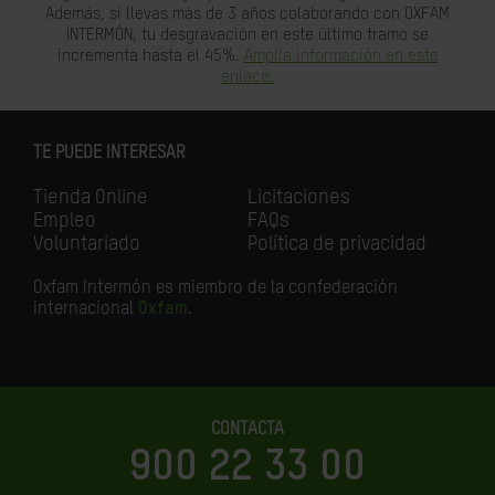
Además, si llevas más de 3 años colaborando con OXFAM
INTERMÓN, tu desgravación en este último tramo se
incrementa hasta el 45%.
Amplia información en este
enlace.
TE PUEDE INTERESAR
Tienda Online
Licitaciones
Empleo
FAQs
Voluntariado
Política de privacidad
Oxfam Intermón es miembro de la confederación
internacional
Oxfam
.
CONTACTA
900 22 33 00