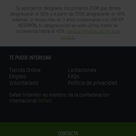
Tu aportación desgrava: los primeros 250€ que dones
desgravarán el 80% y a partir de 250€ desgravarán el 40%.
Además, si llevas más de 3 años colaborando con OXFAM
INTERMÓN, tu desgravación en este último tramo se
incrementa hasta el 45%.
Amplia información en este
enlace.
TE PUEDE INTERESAR
Tienda Online
Licitaciones
Empleo
FAQs
Voluntariado
Política de privacidad
Oxfam Intermón es miembro de la confederación
internacional
Oxfam
.
CONTACTA