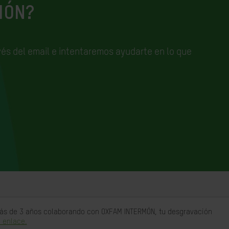
IÓN?
és del email e
intentaremos ayudarte en lo que
 más de 3 años colaborando con OXFAM INTERMÓN, tu desgravación
 enlace.