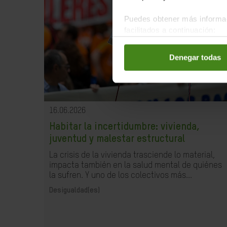
Puedes obtener más informac
facilitados a continuación:
Denegar todas
16.06.2026
Habitar la incertidumbre: vivienda,
juventud y malestar estructural
La crisis de la vivienda trasciende lo material,
impacta también en la salud mental de quiénes
la sufren. Y uno de los colectivos más...
Desigualdad(es)