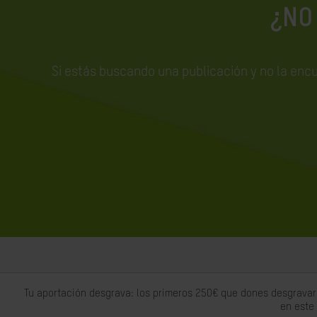
¿NO
Si estás buscando una publicación y no la enc
Tu aportación desgrava: los primeros 250€ que dones desgravar
en este