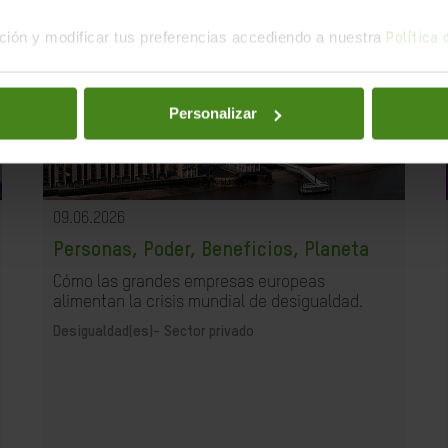
ión y modificar tus preferencias accediendo a nuestra
Política
Personalizar
09.06.2026
Personas, Poder, Beneficios, Planeta
Cómo las grandes empresas europeas
alimentan la crisis mundial de desigualdad.
Desigualdad(es)-
Sector privado