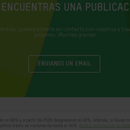
 ENCUENTRAS UNA PUBLICAC
uentras, puedes ponerte en contacto con nosotros a trav
podamos. ¡Muchas gracias!
ENVIANOS UN EMAIL
án el 80% y a partir de 250€ desgravarán el 40%. Además, si llevas
 último tramo se incrementa hasta el 45%.
Amplia información en este