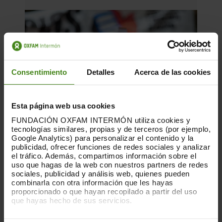
Consentimiento
Detalles
Acerca de las cookies
Esta página web usa cookies
FUNDACIÓN OXFAM INTERMÓN utiliza cookies y
tecnologías similares, propias y de terceros (por ejemplo,
Google Analytics) para personalizar el contenido y la
publicidad, ofrecer funciones de redes sociales y analizar
el tráfico. Además, compartimos información sobre el
uso que hagas de la web con nuestros partners de redes
16.06.2026
sociales, publicidad y análisis web, quienes pueden
combinarla con otra información que les hayas
Habitar la incertidumbre: vivienda,
proporcionado o que hayan recopilado a partir del uso
juventud y malestar estructural
que hayas hecho de sus servicios.
Puedes obtener más información y modificar tus