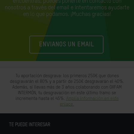
encuentras, puedes ponerte en contacto con
nosotros a través del email e
intentaremos ayudarte
en lo que podamos. ¡Muchas gracias!
ENVIANOS UN EMAIL
Tu aportación desgrava: los primeros 250€ que dones
desgravarán el 80% y a partir de 250€ desgravarán el 40%.
Además, si llevas más de 3 años colaborando con OXFAM
INTERMÓN, tu desgravación en este último tramo se
incrementa hasta el 45%.
Amplia información en este
enlace.
TE PUEDE INTERESAR